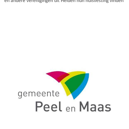
en andere verenigingen uit Helden hun huisvesting vinden